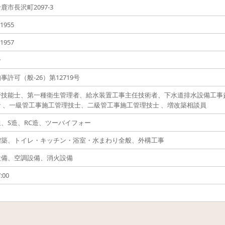
鹿市長沢町2097-3
-1955
-1957
一
事許可（般-26）第12719号
管技能士、第一種衛生管理者、給水装置工事主任技術者、下水道排水設備工事
 、一級管工事施工管理技士、二級管工事施工管理技士 、増改築相談員
、S造、RC造、ツーバイフォー
増築、トイレ・キッチン・浴室・水まわり全般、外構工事
設備、空調設備、消火設備
:00