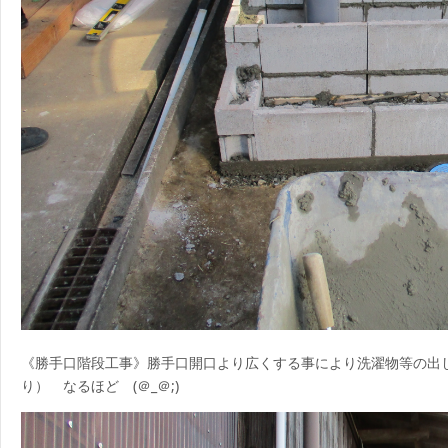
《勝手口階段工事》勝手口開口より広くする事により洗濯物等の出
り） なるほど (＠_＠;)