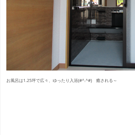
お風呂は1.25坪で広々、ゆったり入浴(#^.^#) 癒される～