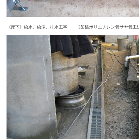
《床下》給水、給湯、排水工事 【架橋ポリエチレン管サヤ管工法