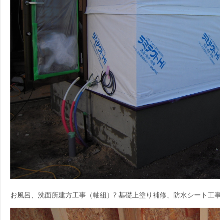
お風呂、洗面所建方工事（軸組）? 基礎上塗り補修、防水シート工